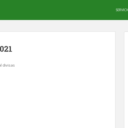
SERVIC
021
l divisas