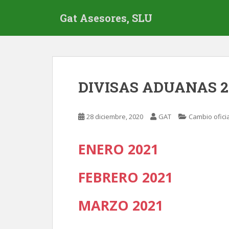
S
Gat Asesores, SLU
k
i
p
t
o
m
DIVISAS ADUANAS 2
a
i
n
28 diciembre, 2020
GAT
Cambio oficia
c
o
ENERO 2021
n
t
e
FEBRERO 2021
n
t
MAR
Z
O 2021