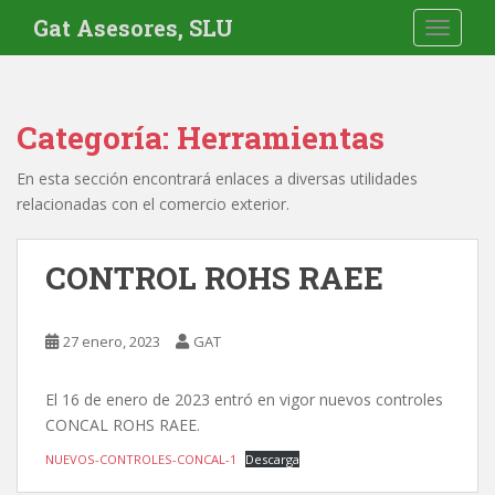
S
Gat Asesores, SLU
TOGGLE
k
i
p
t
Categoría:
Herramientas
o
m
En esta sección encontrará enlaces a diversas utilidades
a
relacionadas con el comercio exterior.
i
n
c
CONTROL ROHS RAEE
o
n
t
27 enero, 2023
GAT
e
n
El 16 de enero de 2023 entró en vigor nuevos controles
t
CONCAL ROHS RAEE.
NUEVOS-CONTROLES-CONCAL-1
Descarga